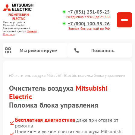
+7 (831) 231-05-25
FIX-MITSUBISHI
Ежедневно с 9:00 до 21:00
ELECTRIC
+7 (800) 100-33-26
Ремонт устройств
Mitsubishi Electric
Звонок бесплатный по РФ
Специализированный
cервисный центр г.
Нижний
Новгород
Мы ремонтируем
Позвонить
ороде
Очиститель воздуха Mitsubishi Electric поломка блока управления
Очиститель воздуха
Mitsubishi
Electric
Поломка блока управления
Ремонт кондиционеров Mitsubishi Electric
Ремонт осушителей воздуха Mitsubishi Electric
Ремонт вытяжек Mitsubishi Electric
Ремонт мульти сплит-систем Mitsubishi Electric
Ремонт проекторов Mitsubishi Electric
Ремонт сплит-систем Mitsubishi Electric
Бесплатная диагностика
даже при отказе от
ремонта
Привезем и увезем очиститель воздуха Mitsubishi