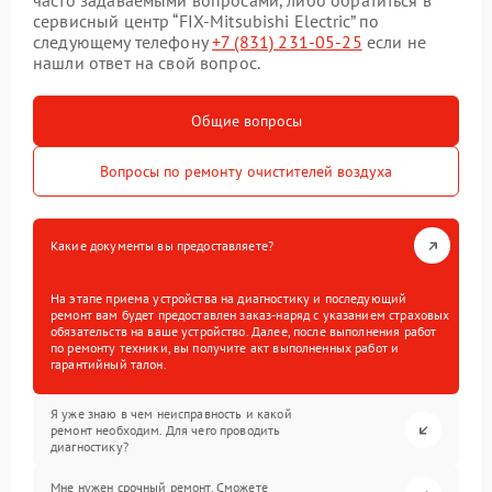
часто задаваемыми вопросами, либо обратиться в
сервисный центр “FIX-Mitsubishi Electric” по
следующему телефону
+7 (831) 231-05-25
если не
нашли ответ на свой вопрос.
Общие вопросы
Вопросы по ремонту очистителей воздуха
Какие документы вы предоставляете?
На этапе приема устройства на диагностику и последующий
ремонт вам будет предоставлен заказ-наряд с указанием страховых
обязательств на ваше устройство. Далее, после выполнения работ
по ремонту техники, вы получите акт выполненных работ и
гарантийный талон.
Я уже знаю в чем неисправность и какой
ремонт необходим. Для чего проводить
диагностику?
Мне нужен срочный ремонт. Сможете