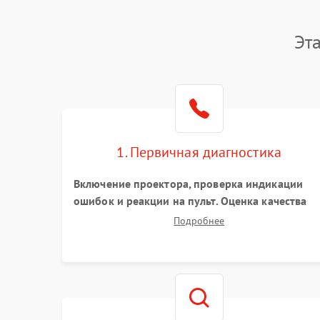
Эт
1. Первичная диагностика
Включение проектора, проверка индикации
ошибок и реакции на пульт. Оценка качества
проекции, яркости лампы, наличия артефактов
Подробнее
(точки, пятна). Проверка работы системы
охлаждения по уровню шума вентиляторов.