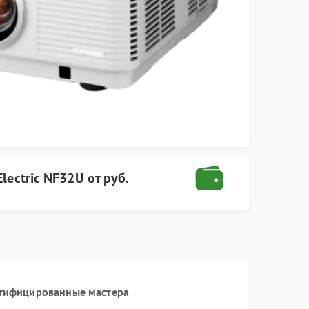
Electric
NF32U
от
руб.
ртифицированные мастера