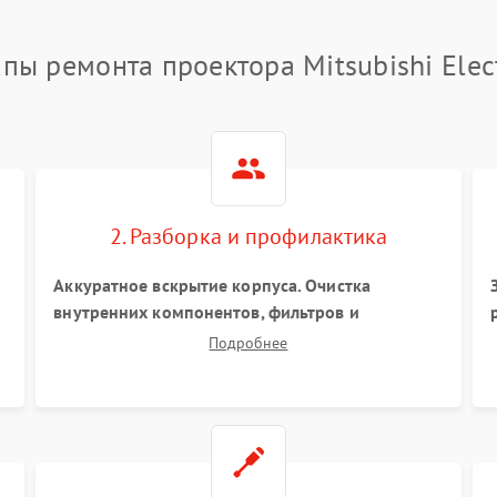
апы ремонта проектора Mitsubishi Elect
2. Разборка и профилактика
Аккуратное вскрытие корпуса. Очистка
внутренних компонентов, фильтров и
вентиляторов от накопившейся пыли.
Подробнее
Визуальный осмотр блока питания, балласта
лампы и материнской платы на наличие
прогаров или вздутых элементов.