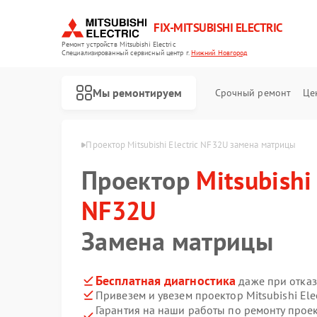
FIX-MITSUBISHI ELECTRIC
Ремонт устройств Mitsubishi Electric
Специализированный cервисный центр г.
Нижний Новгород
Мы ремонтируем
Срочный ремонт
Це
 в Нижнем Новгороде
Проектор Mitsubishi Electric NF32U замена матрицы
Проектор
Mitsubishi 
NF32U
Замена матрицы
Ремонт кондиционеров Mitsubishi Electric
Ремонт очистителей воздуха Mitsubishi Electric
Ремонт вытяжек Mitsubishi Electric
Ремонт мульти сплит-систем Mitsubishi Electric
Ремонт осушителей воздуха Mitsubishi Electric
Ремонт сплит-систем Mitsubishi Electric
Бесплатная диагностика
даже при отказ
Привезем и увезем проектор Mitsubishi Ele
Гарантия на наши работы по ремонту проект