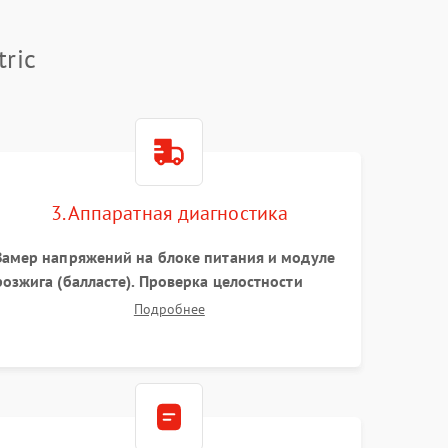
ric
3. Аппаратная диагностика
Замер напряжений на блоке питания и модуле
розжига (балласте). Проверка целостности
цветового колеса (DLP) или поляризаторов
Подробнее
(LCD). Тестирование DMD-чипа, датчиков
температуры и оптопар с помощью
мультиметра и осциллографа.